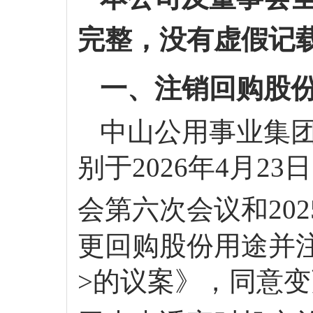
完整，没有虚假记
一、
注销
回购股
中山公用事业集
别于202
6
年
4
月
23
日
会第
六
次会议
和
202
更回购股份用途并
>的议案》
，同意
变