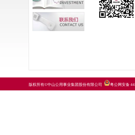
版权所有©中山公用事业集团股份有限公司
粤公网安备 442