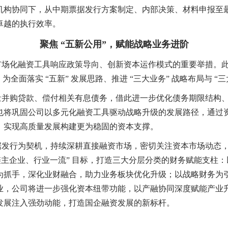
机构协同下，从中期票据发行方案制定、内部决策、材料申报至
卓越的执行效率。
聚焦 “五新公用”，赋能战略业务进阶
化融资工具响应政策导向、创新资本运作模式的重要举措。此举不
全面落实 “五新” 发展思路、推进 “三大业务” 战略布局与 “
购贷款、偿付相关有息债务，借此进一步优化债务期限结构、
也将巩固公司以多元化融资工具驱动战略升级的发展路径，通过
、实现高质量发展构建更为稳固的资本支撑。
行为契机，持续深耕直接融资市场，密切关注资本市场动态，
链主企业、行业一流” 目标，打造三大分层分类的财务赋能支柱
为抓手，深化业财融合，助力业务板块优化升级；以战略财务为
业，公司将进一步强化资本纽带功能，以产融协同深度赋能产业
发展注入强劲动能，打造国企融资发展的新标杆。